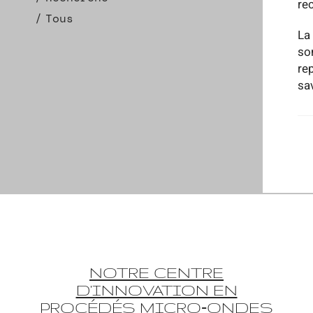
re
Tous
La
so
re
sav
NOTRE CENTRE
D'INNOVATION EN
PROCÉDÉS MICRO‑ONDES