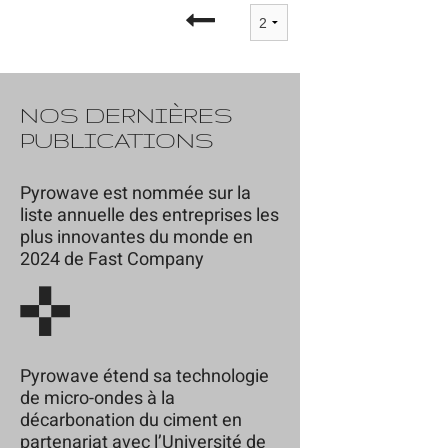
NOS DERNIÈRES
PUBLICATIONS
Pyrowave est nommée sur la
liste annuelle des entreprises les
plus innovantes du monde en
2024 de Fast Company
Pyrowave étend sa technologie
de micro-ondes à la
décarbonation du ciment en
partenariat avec l’Université de