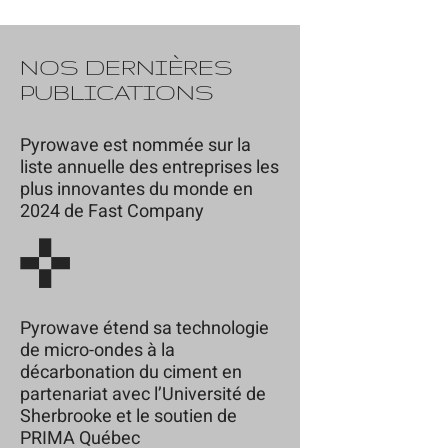
NOS DERNIÈRES
PUBLICATIONS
Pyrowave est nommée sur la
liste annuelle des entreprises les
plus innovantes du monde en
2024 de Fast Company
Pyrowave étend sa technologie
de micro-ondes à la
décarbonation du ciment en
partenariat avec l’Université de
Sherbrooke et le soutien de
PRIMA Québec