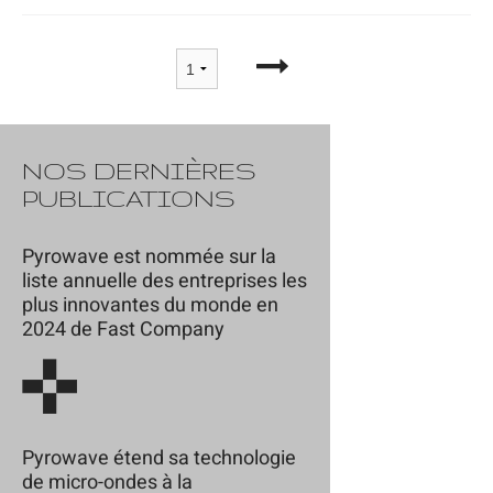
NOS DERNIÈRES
PUBLICATIONS
Pyrowave est nommée sur la
liste annuelle des entreprises les
plus innovantes du monde en
2024 de Fast Company
Pyrowave étend sa technologie
de micro-ondes à la