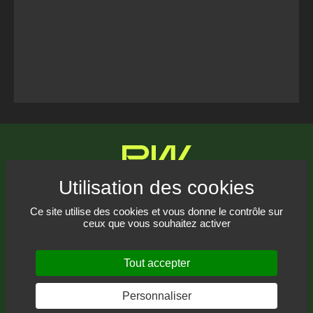
Tweets Timeline
Communiquez avec nous
Ce site utilise des cookies et vous donne le contrôle sur
ceux que vous souhaitez activer
Recevez notre infolettre
Tout accepter
Personnaliser
© 2021-2026
Pyrowave
– Tous droits réservés.
Conception web : THRACE.CA
RSS