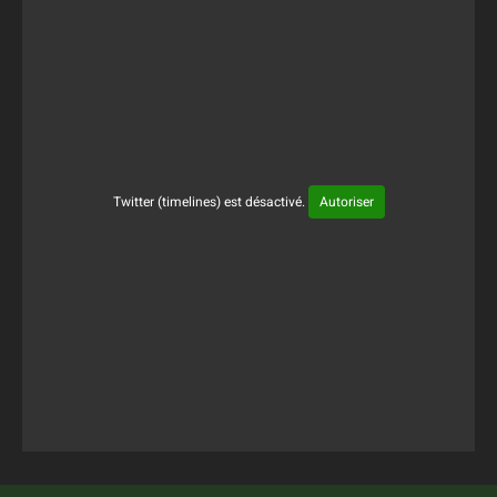
Twitter (timelines) est désactivé.
Autoriser
Tweets Timeline