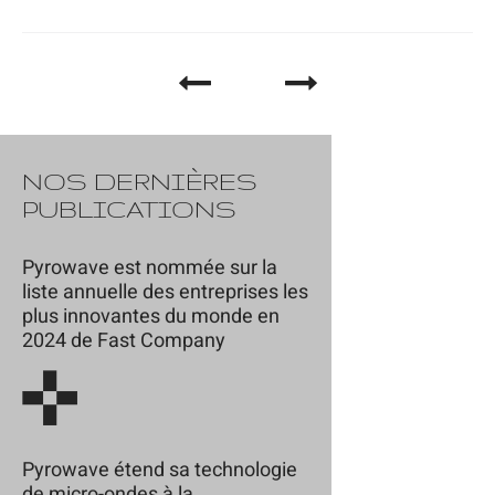
NOS DERNIÈRES
PUBLICATIONS
Pyrowave est nommée sur la
liste annuelle des entreprises les
plus innovantes du monde en
2024 de Fast Company
Pyrowave étend sa technologie
de micro-ondes à la