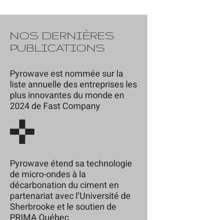
NOS DERNIÈRES
PUBLICATIONS
Pyrowave est nommée sur la
liste annuelle des entreprises les
plus innovantes du monde en
2024 de Fast Company
Pyrowave étend sa technologie
de micro-ondes à la
décarbonation du ciment en
partenariat avec l’Université de
Sherbrooke et le soutien de
PRIMA Québec