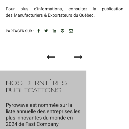
Pour plus d'informations, consultez
la publication
des
Manufacturiers & Exportateurs du Québec
.
PARTAGER SUR :
NOS DERNIÈRES
PUBLICATIONS
Pyrowave est nommée sur la
liste annuelle des entreprises les
plus innovantes du monde en
2024 de Fast Company