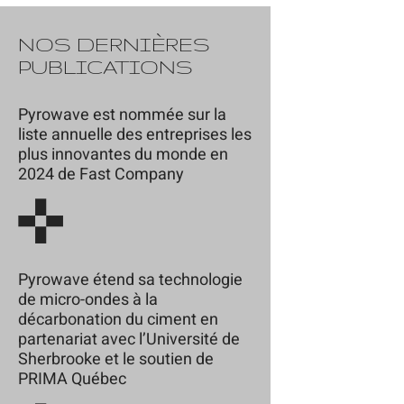
NOS DERNIÈRES
PUBLICATIONS
Pyrowave est nommée sur la
liste annuelle des entreprises les
plus innovantes du monde en
2024 de Fast Company
Pyrowave étend sa technologie
de micro-ondes à la
décarbonation du ciment en
partenariat avec l’Université de
Sherbrooke et le soutien de
PRIMA Québec