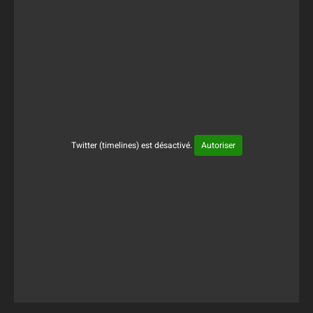
Twitter (timelines) est désactivé.
Autoriser
Tweets Timeline