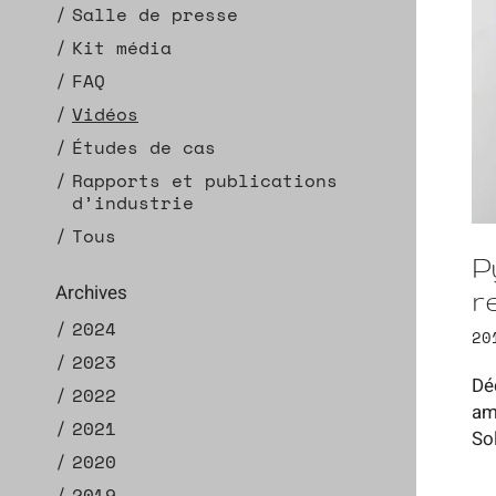
Salle de presse
Kit média
FAQ
Vidéos
Études de cas
Rapports et publications
d’industrie
Tous
P
Archives
r
2024
20
2023
Dé
2022
am
2021
So
2020
2019