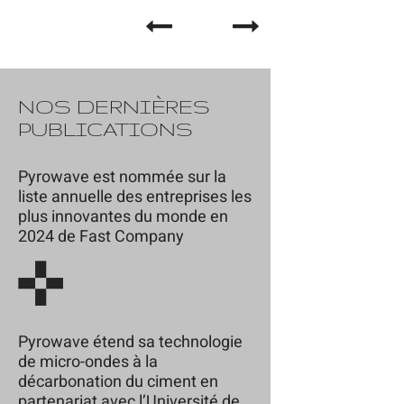
NOS DERNIÈRES
PUBLICATIONS
Pyrowave est nommée sur la
liste annuelle des entreprises les
plus innovantes du monde en
2024 de Fast Company
Pyrowave étend sa technologie
de micro-ondes à la
décarbonation du ciment en
partenariat avec l’Université de