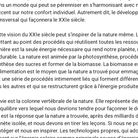
ns un monde qui peut se pérenniser en s’harmonisant avec 
accent sur notre confort individuel. Autrement dit, le dévelo
ansversal qui façonnera le XXIe siècle.
tte vision du XXIe siècle peut s’inspirer de la nature même. 
ttant au point des procédés qui réutilisent toutes les ressour
mière est la seule énergie nécessaire qui rend notre planèt
 durable. La nature est animée par la photosynthèse, procédé 
nthèse des sucres et former de la biomasse. La biomasse es
alimentation est le moyen que la nature a trouvé pour emmagasi
t une série de procédés intimement liés qui forment différen
 les autres et qui se restructurent grâce à l’énergie produite
 vie est la colonne vertébrale de la nature. Elle représente 
équilibre vers lequel nous devrions tendre pour façonner le d
e est la réponse que la nature a trouvée, après des milliards 
anète isolée, et nous devons en tirer les leçons. Si nous ne 
otéger et nous en inspirer. Les technologies propres, qui ado