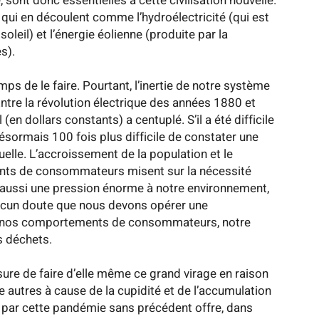
sont donc essentielles à cette civilisation nouvelle.
 qui en découlent comme l’hydroélectricité (qui est
oleil) et l’énergie éolienne (produite par la
s).
ps de le faire. Pourtant, l’inertie de notre système
tre la révolution électrique des années 1880 et
(en dollars constants) a centuplé. S’il a été difficile
 désormais 100 fois plus difficile de constater une
elle. L’accroissement de la population et le
ts de consommateurs misent sur la nécessité
e aussi une pression énorme à notre environnement,
t aucun doute que nous devons opérer une
t nos comportements de consommateurs, notre
s déchets.
ure de faire d’elle même ce grand virage en raison
e autres à cause de la cupidité et de l’accumulation
e par cette pandémie sans précédent offre, dans