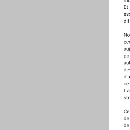
mi
Et
ess
di
No
éc
auj
po
au
dé
d’
ce
tr
st
Ce
de
de