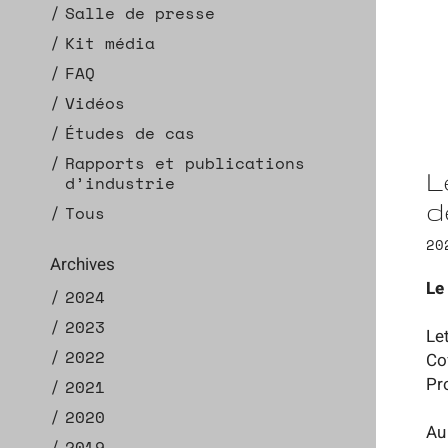
Salle de presse
Kit média
FAQ
Vidéos
Études de cas
Rapports et publications
L
d’industrie
d
Tous
20
Archives
Le
2024
2023
Let
2022
Co
Pr
2021
2020
Au 
2019