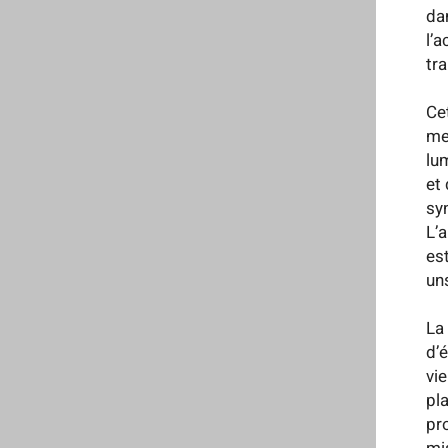
da
l’
tr
Ce
me
lu
et
sy
L’
es
uns
La
d’
vi
pl
pr