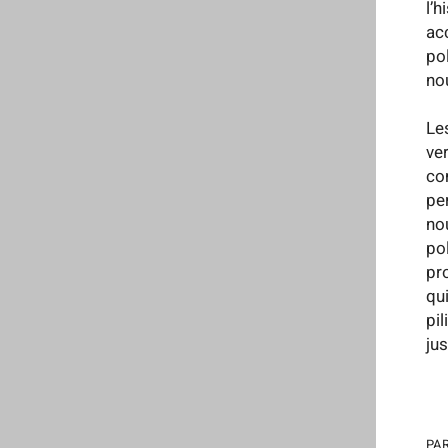
l’
ac
po
no
Le
ve
co
pe
no
po
pr
qu
pi
jus
PAR