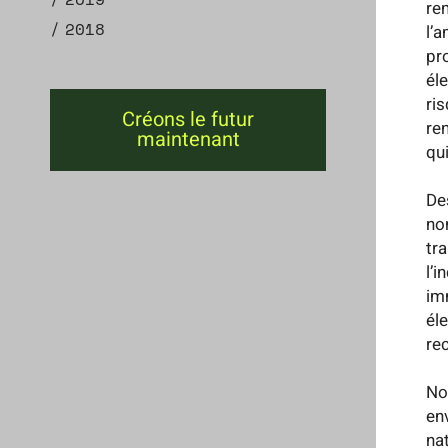
rem
2018
l’
pr
él
ri
Créons le futur
ren
maintenant
qui
De
no
tr
l’i
im
éle
re
No
en
na