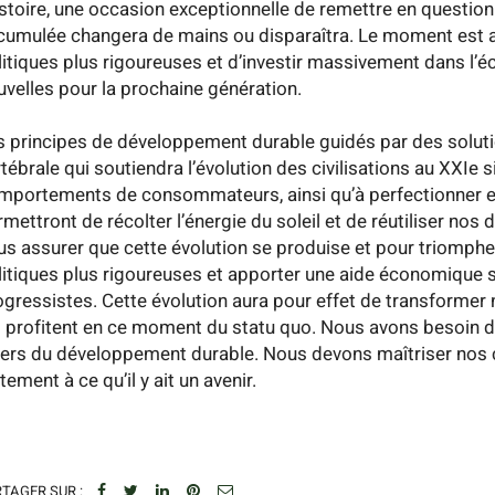
histoire, une occasion exceptionnelle de remettre en question
cumulée changera de mains ou disparaîtra. Le moment est au
litiques plus rigoureuses et d’investir massivement dans l’
uvelles pour la prochaine génération.
s principes de développement durable guidés par des soluti
rtébrale qui soutiendra l’évolution des civilisations au XXIe 
mportements de consommateurs, ainsi qu’à perfectionner et
rmettront de récolter l’énergie du soleil et de réutiliser no
us assurer que cette évolution se produise et pour triompher 
litiques plus rigoureuses et apporter une aide économique 
ogressistes. Cette évolution aura pour effet de transforme
i profitent en ce moment du statu quo. Nous avons besoin de
liers du développement durable. Nous devons maîtriser nos cra
tement à ce qu’il y ait un avenir.
TAGER SUR :