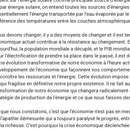
sent sur l’énergie solaire comme principale source d’énergie, 
 par énergie solaire, on entend toutes les sources d’énergies
entiellement l’énergie transportée par l’eau évaporée par le s
fférence des températures entre les couches atmosphérique
us devons changer, il y a des moyens de changer et il est tem
onomique actuel contribue à la résistance au changement. En
ourd’hui, la population mondiale a décuplé, et le PIB mondial 
ur l’électrification de prendre sa place dans le passé, il est
tre évolution transformative de notre économie à l’heure actu
veloppement de l’économie qui façonnent nos comportemen
accroître les ressources et l’énergie. Cette évolution impos
 qui fragilise en définitive notre propre existence. Il ne fai
ansformation de notre économie qui changera radicalemen
ratégie de production de l’énergie et ce que nous faisons de
 que nous constatons, c’est que l’économie n’est pas en mes
 l’apathie démesurée qui a toujours paralysé le progrès, entr
 la richesse. C’est pourquoi la crise économique déclenché