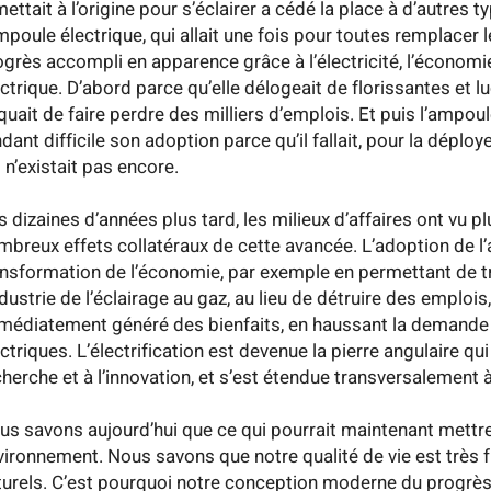
ettait à l’origine pour s’éclairer a cédé la place à d’autres t
ampoule électrique, qui allait une fois pour toutes remplacer
ogrès accompli en apparence grâce à l’électricité, l’économi
ectrique. D’abord parce qu’elle délogeait de florissantes et l
squait de faire perdre des milliers d’emplois. Et puis l’ampou
dant difficile son adoption parce qu’il fallait, pour la déplo
 n’existait pas encore.
s dizaines d’années plus tard, les milieux d’affaires ont vu 
mbreux effets collatéraux de cette avancée. L’adoption de l’
ansformation de l’économie, par exemple en permettant de trava
ndustrie de l’éclairage au gaz, au lieu de détruire des emploi
médiatement généré des bienfaits, en haussant la demande d’
ctriques. L’électrification est devenue la pierre angulaire qu
cherche et à l’innovation, et s’est étendue transversalement à
us savons aujourd’hui que ce qui pourrait maintenant mettre 
vironnement. Nous savons que notre qualité de vie est très 
turels. C’est pourquoi notre conception moderne du progrès